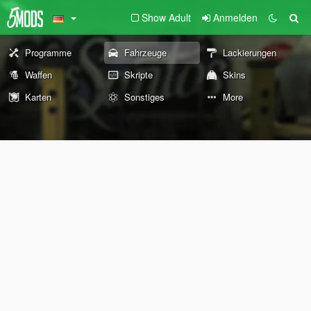
Show Adult
Anmelden
Programme
Fahrzeuge
Lackierungen
Waffen
Skripte
Skins
Karten
Sonstiges
More