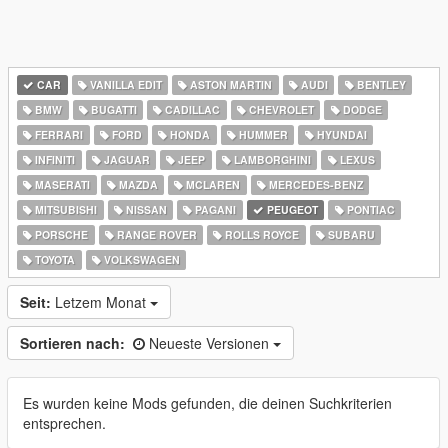
CAR
VANILLA EDIT
ASTON MARTIN
AUDI
BENTLEY
BMW
BUGATTI
CADILLAC
CHEVROLET
DODGE
FERRARI
FORD
HONDA
HUMMER
HYUNDAI
INFINITI
JAGUAR
JEEP
LAMBORGHINI
LEXUS
MASERATI
MAZDA
MCLAREN
MERCEDES-BENZ
MITSUBISHI
NISSAN
PAGANI
PEUGEOT
PONTIAC
PORSCHE
RANGE ROVER
ROLLS ROYCE
SUBARU
TOYOTA
VOLKSWAGEN
Seit:
Letzem Monat
Sortieren nach:
Neueste Versionen
Es wurden keine Mods gefunden, die deinen Suchkriterien
entsprechen.