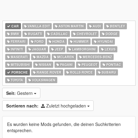
CAR
VANILLA EDIT
ASTON MARTIN
AUDI
BENTLEY
BMW
BUGATTI
CADILLAC
CHEVROLET
DODGE
FERRARI
FORD
HONDA
HUMMER
HYUNDAI
INFINITI
JAGUAR
JEEP
LAMBORGHINI
LEXUS
MASERATI
MAZDA
MCLAREN
MERCEDES-BENZ
MITSUBISHI
NISSAN
PAGANI
PEUGEOT
PONTIAC
PORSCHE
RANGE ROVER
ROLLS ROYCE
SUBARU
TOYOTA
VOLKSWAGEN
Seit:
Gestern
Sortieren nach:
Zuletzt hochgeladen
Es wurden keine Mods gefunden, die deinen Suchkriterien
entsprechen.