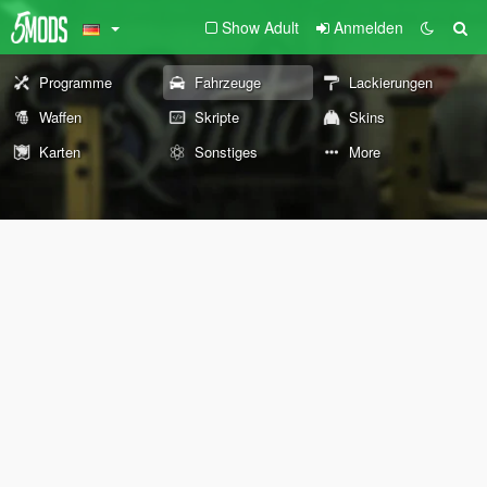
Show Adult
Anmelden
Programme
Fahrzeuge
Lackierungen
Waffen
Skripte
Skins
Karten
Sonstiges
More