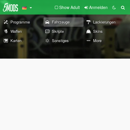
Show Adult
Anmelden
Programme
Fahrzeuge
Lackierungen
Waffen
Skripte
Skins
Karten
Sonstiges
More