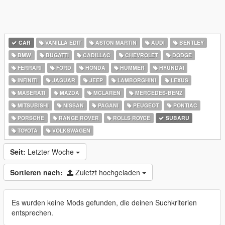
CAR
VANILLA EDIT
ASTON MARTIN
AUDI
BENTLEY
BMW
BUGATTI
CADILLAC
CHEVROLET
DODGE
FERRARI
FORD
HONDA
HUMMER
HYUNDAI
INFINITI
JAGUAR
JEEP
LAMBORGHINI
LEXUS
MASERATI
MAZDA
MCLAREN
MERCEDES-BENZ
MITSUBISHI
NISSAN
PAGANI
PEUGEOT
PONTIAC
PORSCHE
RANGE ROVER
ROLLS ROYCE
SUBARU
TOYOTA
VOLKSWAGEN
Seit:
Letzter Woche
Sortieren nach:
Zuletzt hochgeladen
Es wurden keine Mods gefunden, die deinen Suchkriterien
entsprechen.