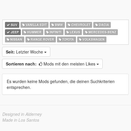
SUV
VANILLA EDIT
BMW
CHEVROLET
DACIA
JEEP
HUMMER
INFINITI
LEXUS
MERCEDES-BENZ
NISSAN
RANGE ROVER
TOYOTA
VOLKSWAGEN
Seit:
Letzter Woche
Sortieren nach:
Mods mit den meisten Likes
Es wurden keine Mods gefunden, die deinen Suchkriterien
entsprechen.
Designed in Alderney
Made in Los Santos