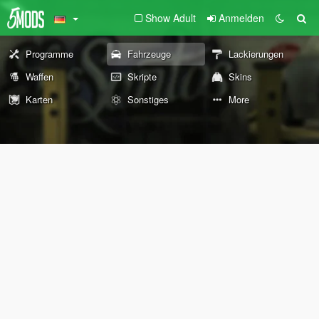
Show Adult
Anmelden
Programme
Fahrzeuge
Lackierungen
Waffen
Skripte
Skins
Karten
Sonstiges
More