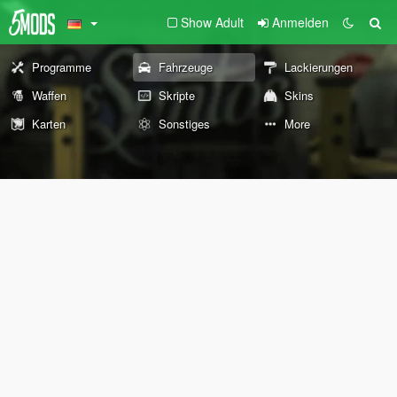
Show Adult
Anmelden
Programme
Fahrzeuge
Lackierungen
Waffen
Skripte
Skins
Karten
Sonstiges
More