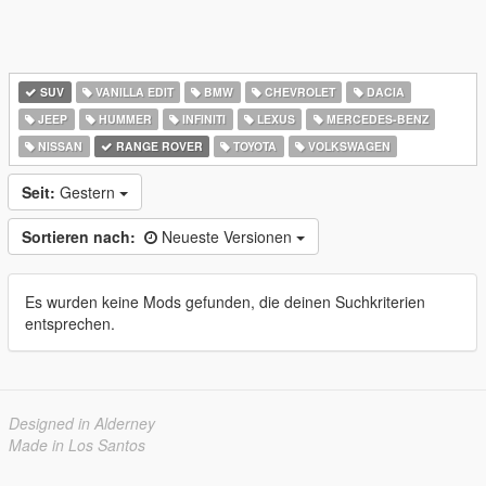
SUV
VANILLA EDIT
BMW
CHEVROLET
DACIA
JEEP
HUMMER
INFINITI
LEXUS
MERCEDES-BENZ
NISSAN
RANGE ROVER
TOYOTA
VOLKSWAGEN
Seit:
Gestern
Sortieren nach:
Neueste Versionen
Es wurden keine Mods gefunden, die deinen Suchkriterien
entsprechen.
Designed in Alderney
Made in Los Santos