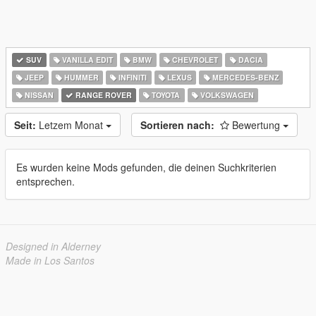
SUV
VANILLA EDIT
BMW
CHEVROLET
DACIA
JEEP
HUMMER
INFINITI
LEXUS
MERCEDES-BENZ
NISSAN
RANGE ROVER
TOYOTA
VOLKSWAGEN
Seit:
Letzem Monat
Sortieren nach:
Bewertung
Es wurden keine Mods gefunden, die deinen Suchkriterien
entsprechen.
Designed in Alderney
Made in Los Santos