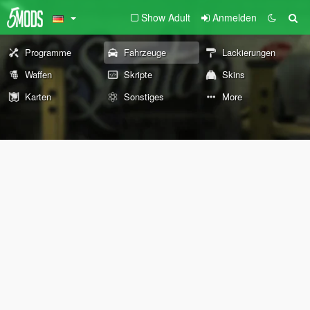
Show Adult
Anmelden
Programme
Fahrzeuge
Lackierungen
Waffen
Skripte
Skins
Karten
Sonstiges
More