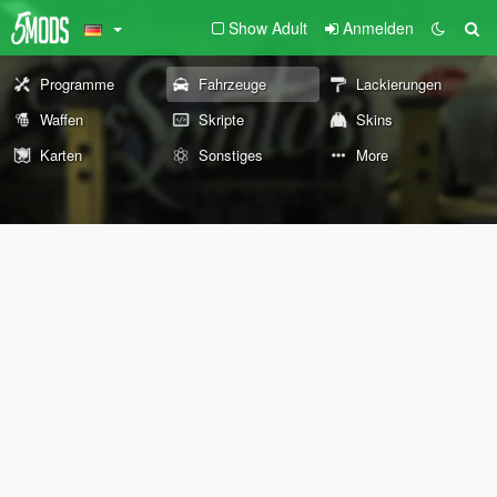
Show Adult
Anmelden
Programme
Fahrzeuge
Lackierungen
Waffen
Skripte
Skins
Karten
Sonstiges
More