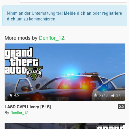
Nimm an der Unterhaltung teil!
Melde dich an
oder
registriere
dich
um zu kommentieren.
More mods by
Denflor_12
:
4.5
6.248
27
LASD CVPI Livery [ELS]
2.0
By
Denflor_12