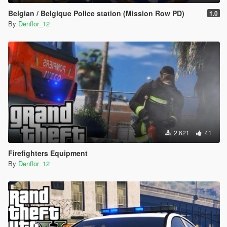
Belgian / Belgique Police station (Mission Row PD)
1.0
By
Denflor_12
2.621
41
Firefighters Equipment
By
Denflor_12