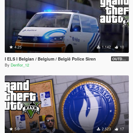
4.25
1.142
10
I ELS I Belgian / Belgium / België Police Siren
OUTDATED
By
Denflor_12
5.0
2.523
17