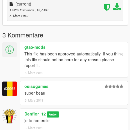
(current)
--------------------------------------------------------------
1.226 Downloads
, 15,7 MB
5. März 2019
3 Kommentare
gta5-mods
This file has been approved automatically. If you think
this file should not be here for any reason please
report it.
5. März 2019
osisogames
super beau
5. März 2019
Denflor_12
Autor
je te remercie
5. März 2019