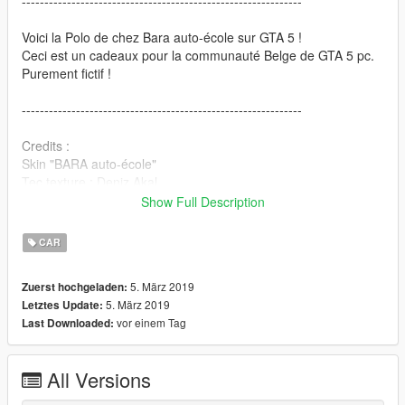
--------------------------------------------------------------
Voici la Polo de chez Bara auto-école sur GTA 5 !
Ceci est un cadeaux pour la communauté Belge de GTA 5 pc.
Purement fictif !
--------------------------------------------------------------
Credits :
Skin "BARA auto-école"
Tec texture : Deniz Akal
Texture by : Deniz Akal
Show Full Description
Denflor_12 (Deniz Akal)
Location : Deniz Akal
CAR
----------------------------------------------------------------
5. März 2019
Zuerst hochgeladen:
5. März 2019
Letztes Update:
Installation:
vor einem Tag
Last Downloaded:
1. OpenIV
2. GTA V>x64e.rpf>Levels>GTA5>Vehicles.rpf
All Versions
3. Replaces files
4. Enjoy!