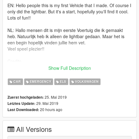
EN: Hello people this is my first Vehicle that I made. Of course I
only did the lightbar. But it's a start, hopefully you'll find it cool.
Lots of fun!!
NL: Hallo mensen dit is mijn eerste Voertuig die ik gemaakt
heb. Natuurlijk heb ik alleen de lightbar gedaan. Maar het is
een begin hopelijk vinden jullie hem vet.
Veel speel plezier!!
Credits
Originele SA mod: "gta4-gtasa"
Show Full Description
Convert naar V: GloriusModding (Luuk)
Template: GloriusModding (Justin)
CAR
EMERGENCY
ELS
VOLKSWAGEN
Convert laten doen door: JP Modding/EnoMods(JasperP)
Lightbar: NLModding/dyverze
25. Mai 2019
Zuerst hochgeladen:
29. Mai 2019
Letztes Update:
Lightbar: https://nl.gta5-mods.com/tools/citygis-dutch-police-
20 hours ago
Last Downloaded:
tablet
Model: https://nl.gta5-mods.com/vehicles/volkswagen-t4-
unlocked
All Versions