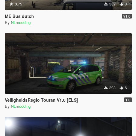
3.75
302
3
ME Bus dutch
v1.0
By
NLmodding
393
6
VeiligheidsRegio Touran V1.0 [ELS]
1.0
By
NLmodding