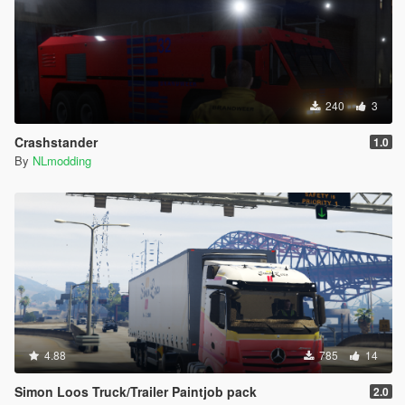
240
3
Crashstander
1.0
By
NLmodding
4.88
785
14
Simon Loos Truck/Trailer Paintjob pack
2.0