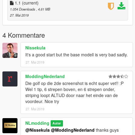
1.1
(current)
1.054 Downloads
, 4,61 MB
27. Mai 2019
4 Kommentare
Nissekula
It's a good start but the base modell is very bad sadly.
27. Mai 2019
ModdingNederland
Die golf op die 2de screenshot is echt super vet!! :P
Wel 1 tip, 6 strepen boven, en 6 strepen onder,
striping loopt ALTIJD door naar het einde van de
voordeur. Nice try
27. Mai 2019
NLmodding
Autor
@Nissekula
@ModdingNederland
thanks guys