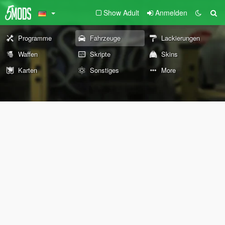
Show Adult
Anmelden
Programme
Fahrzeuge
Lackierungen
Waffen
Skripte
Skins
Karten
Sonstiges
More