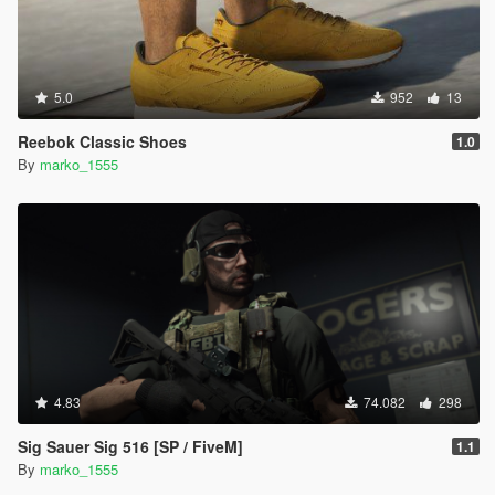
5.0
952
13
Reebok Classic Shoes
1.0
By
marko_1555
4.83
74.082
298
Sig Sauer Sig 516 [SP / FiveM]
1.1
By
marko_1555