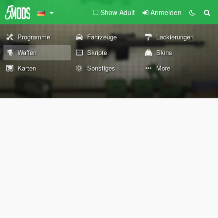
Show Adult
Anmelden
Programme
Fahrzeuge
Lackierungen
Waffen
Skripte
Skins
Karten
Sonstiges
More