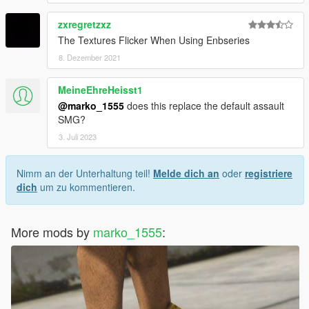
zxregretzxz
The Textures Flicker When Using Enbseries
8. Dezember 2021
MeineEhreHeisst1
@marko_1555
does this replace the default assault
SMG?
3. Juli 2023
Nimm an der Unterhaltung teil!
Melde dich an
oder
registriere
dich
um zu kommentieren.
More mods by
marko_1555
: