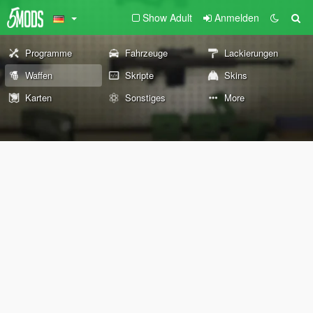
Show Adult
Anmelden
Programme
Fahrzeuge
Lackierungen
Waffen
Skripte
Skins
Karten
Sonstiges
More