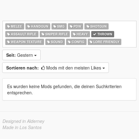
MELEE
HANDGUN
SMG
PDW
SHOTGUN
ASSAULT RIFLE
SNIPER RIFLE
HEAVY
THROWN
WEAPON TEXTURE
SOUND
CONFIG
LORE FRIENDLY
Seit:
Gestern
Sortieren nach:
Mods mit den meisten Likes
Es wurden keine Mods gefunden, die deinen Suchkriterien
entsprechen.
Designed in Alderney
Made in Los Santos