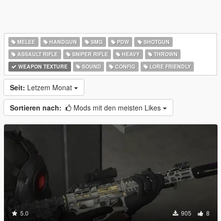
MELEE
HANDGUN
SMG
PDW
SHOTGUN
ASSAULT RIFLE
SNIPER RIFLE
HEAVY
THROWN
WEAPON TEXTURE
SOUND
CONFIG
LORE FRIENDLY
Seit:
Letzem Monat
Sortieren nach:
Mods mit den meisten Likes
5.0
905
8