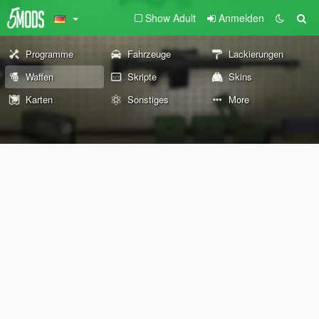
Show Adult
Anmelden
Programme
Fahrzeuge
Lackierungen
Waffen
Skripte
Skins
Karten
Sonstiges
More