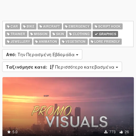
CAR
BIKE
AIRCRAFT
EMERGENCY
SCRIPT HOOK
TRAINER
MISSION
SKIN
CLOTHING
GRAPHICS
JEWELLERY
ANIMATION
VEGETATION
LORE FRIENDLY
Από:
Την Περασμένη Εβδομάδα
Ταξινόμησε κατά:
Περισσότερο κατεβασμένα
5.0
773
26