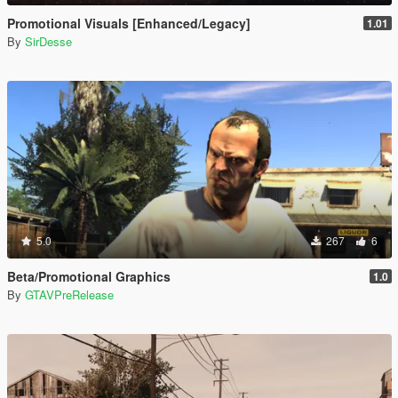
Promotional Visuals [Enhanced/Legacy]
1.01
By
SirDesse
5.0
267
6
Beta/Promotional Graphics
1.0
By
GTAVPreRelease