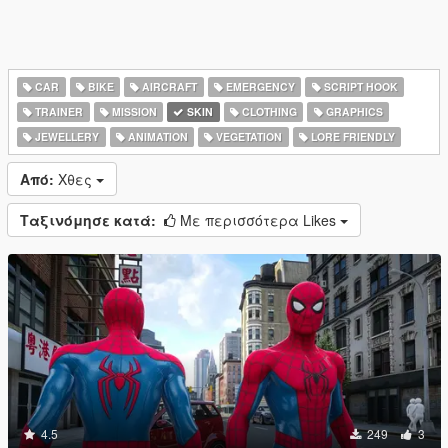
CAR
BIKE
AIRCRAFT
EMERGENCY
SCRIPT HOOK
TRAINER
MISSION
SKIN
CLOTHING
GRAPHICS
JEWELLERY
ANIMATION
VEGETATION
LORE FRIENDLY
Από:
Χθες
Ταξινόμησε κατά:
Με περισσότερα Likes
4.5
249
3