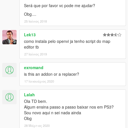
Será que por favor vc pode me ajudar?
Obg....
25 Ιούνιος 2018
Lek13
como instala pelo openvi ja tenho script do map
editor tb
27 Ιούνιος 2019
exromand
is this an addon or a replacer?
17 Ιανουάριος 2020
Lalah
Ola TD bem.
Algum ensina passo a passo baixar nos em PS3?
Sou novo aqui n sei nada ainda
Obg
28 Μάρτιος 2020