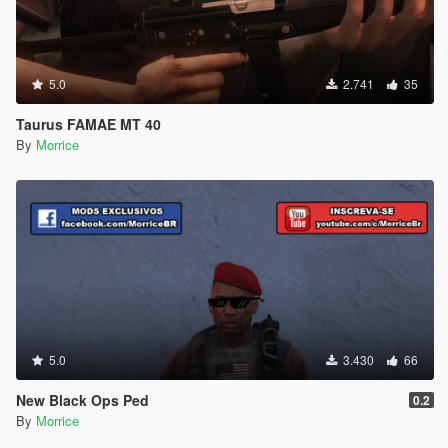
5.0
2.741
35
Taurus FAMAE MT 40
By
Morrice
5.0
3.430
66
New Black Ops Ped
0.2
By
Morrice