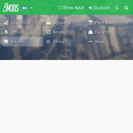
Show Adult
Σύνδεση
Εργαλεία
Οχήματα
Paint Jobs
Όπλα
Scripts
Παίχτης
Χάρτες
Άλλα
More