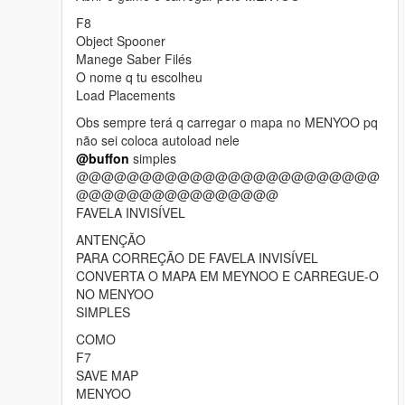
F8
Object Spooner
Manege Saber Filés
O nome q tu escolheu
Load Placements
Obs sempre terá q carregar o mapa no MENYOO pq
não sei coloca autoload nele
@buffon
simples
@@@@@@@@@@@@@@@@@@@@@@@@
@@@@@@@@@@@@@@@@
FAVELA INVISÍVEL
ANTENÇÃO
PARA CORREÇÃO DE FAVELA INVISÍVEL
CONVERTA O MAPA EM MEYNOO E CARREGUE-O
NO MENYOO
SIMPLES
COMO
F7
SAVE MAP
MENYOO