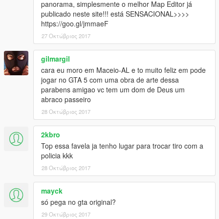
panorama, simplesmente o melhor Map Editor já
publicado neste site!!! está SENSACIONAL>>>>
https://goo.gl/jmmaeF
27 Οκτώβριος 2017
gilmargil
cara eu moro em Maceio-AL e to muito feliz em pode
jogar no GTA 5 com uma obra de arte dessa
parabens amigao vc tem um dom de Deus um
abraco passeiro
28 Οκτώβριος 2017
2kbro
Top essa favela ja tenho lugar para trocar tiro com a
policia kkk
28 Οκτώβριος 2017
mayck
só pega no gta original?
29 Οκτώβριος 2017