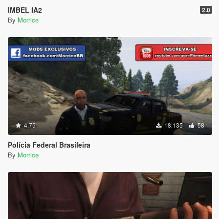
IMBEL IA2
2.0
By
Morrice
4.75
18.135
58
Polícia Federal Brasileira
By
Morrice