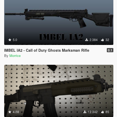
5.0
2.384
32
IMBEL IA2 - Call of Duty Ghosts Marksman Rifle
0.1
By
Morrice
4.88
12.342
85