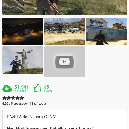
51.941
65
Λήψεις
Likes
4.86 / 5 αστέρια (11 ψήφοι)
FAVELA do RJ para GTA V
Não Modifiquem meu trabalho, seus lindos!