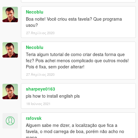
Necoblu
Boa noite! Você criou esta favela? Que programa
usou?
27 Απρίλιος 2020
Necoblu
Teria algum tutorial de como criar desta forma que
fez? Pois achei menos complicado que outros mods!
Pois é fixa, sem poder alterar!
27 Απρίλιος 2020
sharpeye0163
pls how to install english pls
18 Ιούνιος 2021
rafovsk
Alguem sabe me dizer, a localização que fica a
favela, o mod carrega de boa, porém não acho no
mapa