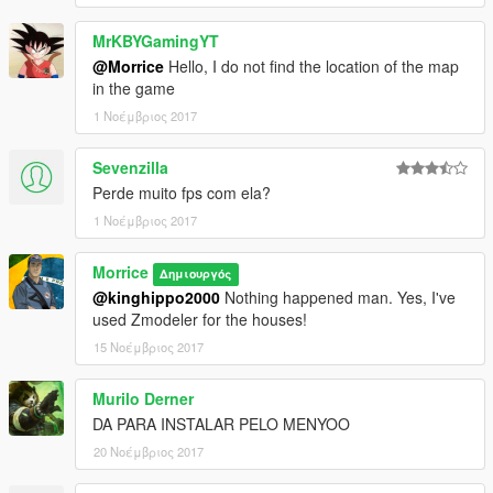
MrKBYGamingYT
@Morrice
Hello, I do not find the location of the map
in the game
1 Νοέμβριος 2017
Sevenzilla
Perde muito fps com ela?
1 Νοέμβριος 2017
Morrice
Δημιουργός
@kinghippo2000
Nothing happened man. Yes, I've
used Zmodeler for the houses!
15 Νοέμβριος 2017
Murilo Derner
DA PARA INSTALAR PELO MENYOO
20 Νοέμβριος 2017