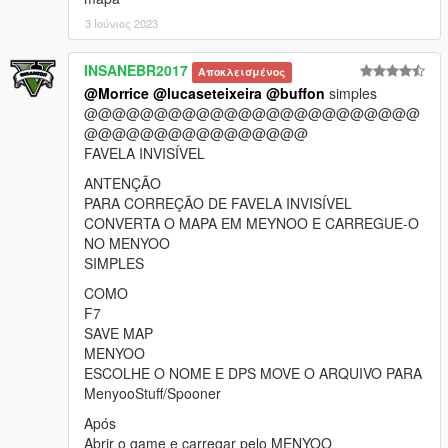
3 Ιούνιος 2023
INSANEBR2017
Αποκλεισμένος
@Morrice
@lucaseteixeira
@buffon
simples
@@@@@@@@@@@@@@@@@@@@@@@@
@@@@@@@@@@@@@@@@
FAVELA INVISÍVEL
ANTENÇÃO
PARA CORREÇÃO DE FAVELA INVISÍVEL
CONVERTA O MAPA EM MEYNOO E CARREGUE-O
NO MENYOO
SIMPLES
COMO
F7
SAVE MAP
MENYOO
ESCOLHE O NOME E DPS MOVE O ARQUIVO PARA
MenyooStuff/Spooner
Após
Abrir o game e carregar pelo MENYOO