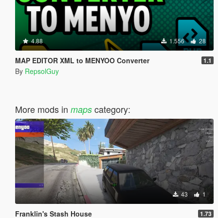
4.88
1.556
28
MAP EDITOR XML to MENYOO Converter
1.1
By
RepsolGuy
More mods in
category:
maps
43
1
Franklin's Stash House
1.73