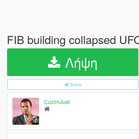
FIB building collapsed U
Λήψη
Share
CuzimJust