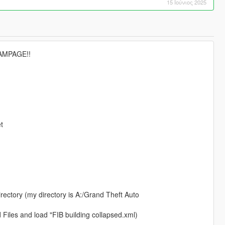
15 Ιούνιος 2025
RAMPAGE!!
t
rectory (my directory is A:/Grand Theft Auto
Files and load "FIB building collapsed.xml)