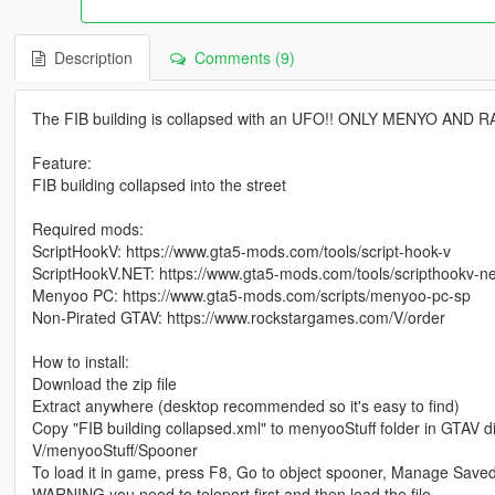
Description
Comments (9)
The FIB building is collapsed with an UFO!! ONLY MENYO AND 
Feature:
FIB building collapsed into the street
Required mods:
ScriptHookV: https://www.gta5-mods.com/tools/script-hook-v
ScriptHookV.NET: https://www.gta5-mods.com/tools/scripthookv-ne
Menyoo PC: https://www.gta5-mods.com/scripts/menyoo-pc-sp
Non-Pirated GTAV: https://www.rockstargames.com/V/order
How to install:
Download the zip file
Extract anywhere (desktop recommended so it's easy to find)
Copy "FIB building collapsed.xml" to menyooStuff folder in GTAV di
V/menyooStuff/Spooner
To load it in game, press F8, Go to object spooner, Manage Saved 
WARNING you need to teleport first and then load the file.