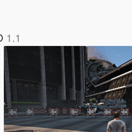
FO
1.1