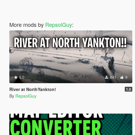
More mods by
RepsolGuy
:
5.0
641
9
River at NorthYankton!
1.0
By
RepsolGuy