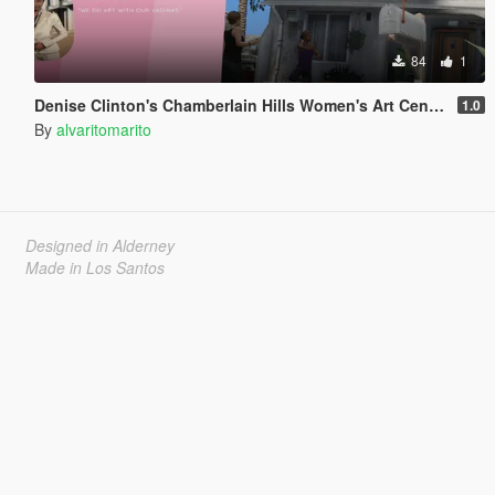
84
1
Denise Clinton's Chamberlain Hills Women's Art Center
1.0
By
alvaritomarito
Designed in Alderney
Made in Los Santos