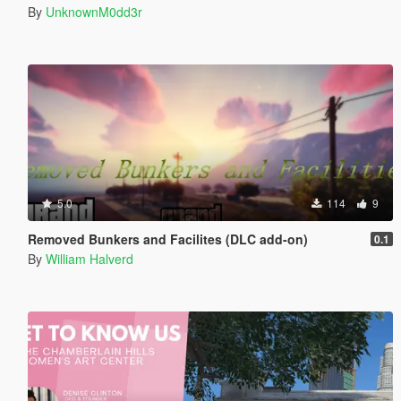
By
UnknownM0dd3r
5.0
114
9
Removed Bunkers and Facilites (DLC add-on)
0.1
By
William Halverd