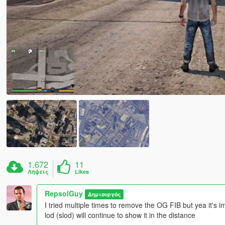
1.672
11
Λήψεις
Likes
RepsolGuy
Δημιουργός
I tried multiple times to remove the OG FIB but yea it's i
lod (slod) will continue to show it in the distance