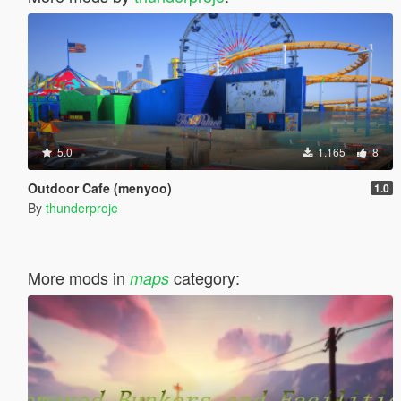
5.0
1.165
8
Outdoor Cafe (menyoo)
1.0
By
thunderproje
More mods in
category:
maps