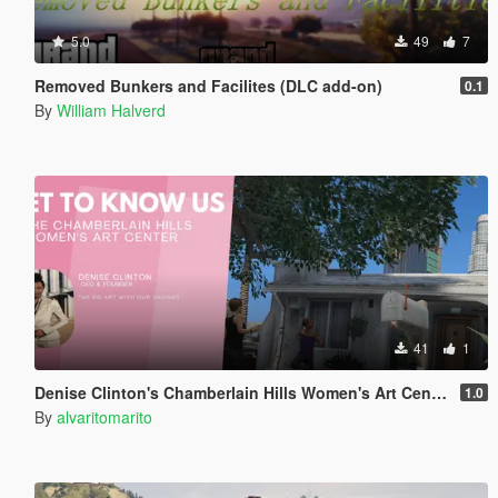
5.0
49
7
Removed Bunkers and Facilites (DLC add-on)
0.1
By
William Halverd
41
1
Denise Clinton's Chamberlain Hills Women's Art Center
1.0
By
alvaritomarito