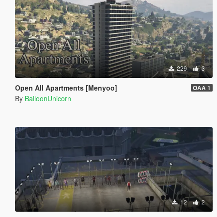
229
3
Open All Apartments [Menyoo]
OAA 1
By
BalloonUnicorn
12
2