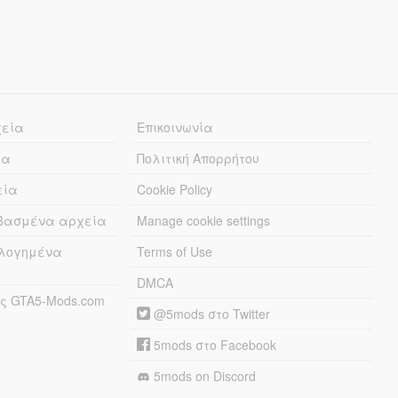
χεία
Επικοινωνία
ία
Πολιτική Απορρήτου
εία
Cookie Policy
εβασμένα αρχεία
Manage cookie settings
λογημένα
Terms of Use
DMCA
ς GTA5-Mods.com
@5mods στο Twitter
5mods στο Facebook
5mods on Discord