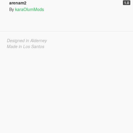
arenam2
1.0
By
karaOlumMods
Designed in Alderney
Made in Los Santos