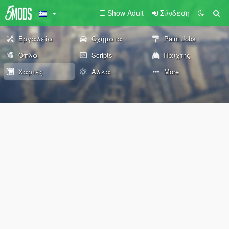
Show Adult
Σύνδεση
Εργαλεία
Οχήματα
Paint Jobs
Όπλα
Scripts
Παίχτης
Χάρτες
Άλλα
More