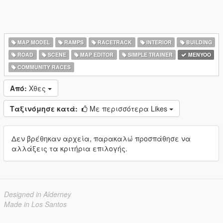
MAP MODEL
RAMPS
RACETRACK
INTERIOR
BUILDING
ROAD
SCENE
MAP EDITOR
SIMPLE TRAINER
MENYOO
COMMUNITY RACES
Από:
Χθες
Ταξινόμησε κατά:
Με περισσότερα Likes
Δεν βρέθηκαν αρχεία, παρακαλώ προσπάθησε να
αλλάξεις τα κριτήρια επιλογής.
Designed in Alderney
Made in Los Santos