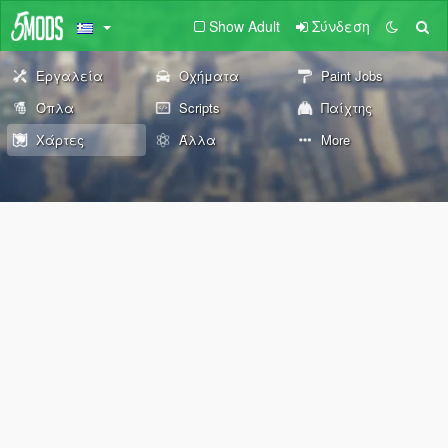
Show Adult
Σύνδεση
Εργαλεία
Οχήματα
Paint Jobs
Όπλα
Scripts
Παίχτης
Χάρτες
Άλλα
More