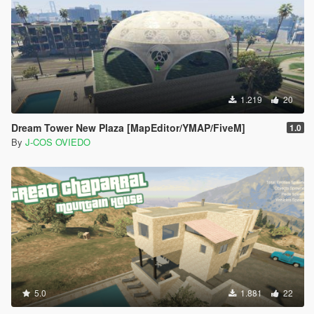
1.219
20
Dream Tower New Plaza [MapEditor/YMAP/FiveM]
1.0
By
J-COS OVIEDO
5.0
1.881
22