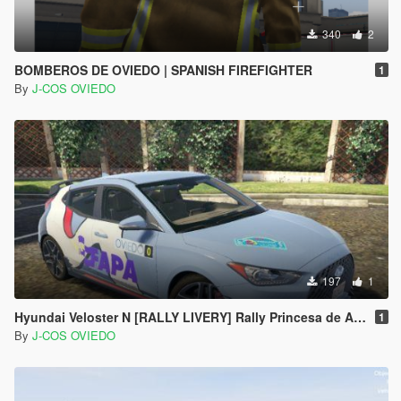
340
2
BOMBEROS DE OVIEDO | SPANISH FIREFIGHTER
1
By
J-COS OVIEDO
197
1
Hyundai Veloster N [RALLY LIVERY] Rally Princesa de Asturias 2019 (Spain)
1
By
J-COS OVIEDO