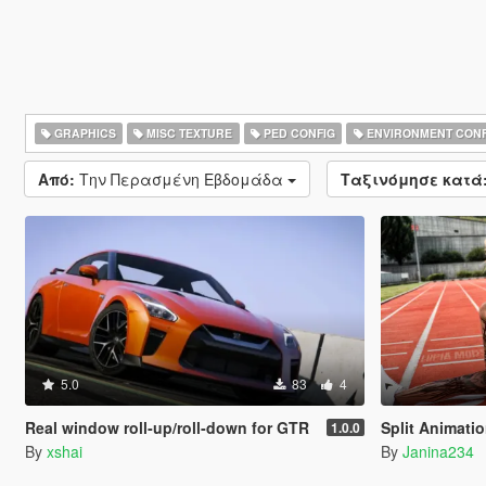
GRAPHICS
MISC TEXTURE
PED CONFIG
ENVIRONMENT CONF
Από:
Την Περασμένη Εβδομάδα
Ταξινόμησε κατά
5.0
83
4
Real window roll‑up/roll‑down for GTR
Split Animati
1.0.0
By
xshai
By
Janina234