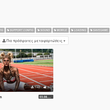
IG
SUPPORT CONFIG
SOUND
MOBILE
LOADING
SAVEGAME
:
Πιο πρόσφατες μεταφορτώσεις
142
1
on
03.08.2026