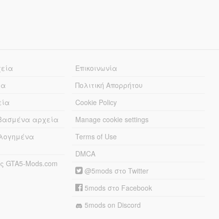
χεία
Επικοινωνία
ία
Πολιτική Απορρήτου
εία
Cookie Policy
εβασμένα αρχεία
Manage cookie settings
λογημένα
Terms of Use
DMCA
ς GTA5-Mods.com
@5mods στο Twitter
5mods στο Facebook
5mods on Discord