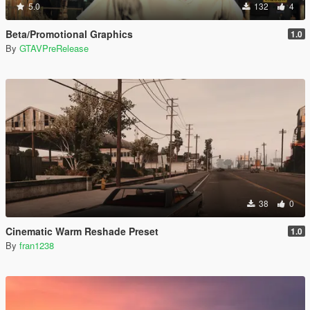
5.0
132
4
Beta/Promotional Graphics
1.0
By
GTAVPreRelease
38
0
Cinematic Warm Reshade Preset
1.0
By
fran1238