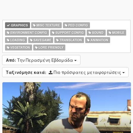
GRAPHICS
MISC TEXTURE
PED CONFIG
ENVIRONMENT CONFIG
SUPPORT CONFIG
SOUND
MOBILE
LOADING
SAVEGAME
TRANSLATION
ANIMATION
VEGETATION
LORE FRIENDLY
Από:
Την Περασμένη Εβδομάδα
Ταξινόμησε κατά:
Πιο πρόσφατες μεταφορτώσεις