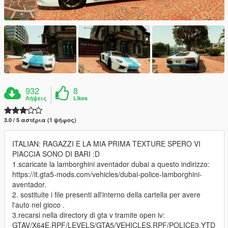
932
8
Λήψεις
Likes
3.0 / 5 αστέρια (1 ψήφος)
ITALIAN: RAGAZZI E LA MIA PRIMA TEXTURE SPERO VI
PIACCIA SONO DI BARI :D
1.scaricate la lamborghini aventador dubai a questo indirizzo:
https://it.gta5-mods.com/vehicles/dubai-police-lamborghini-
aventador.
2. sostituite i file presenti all'interno della cartella per avere
l'auto nel gioco .
3.recarsi nella directory di gta v tramite open iv:
GTAV/X64E.RPF/LEVELS/GTA5/VEHICLES.RPF/POLICE3.YTD