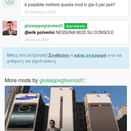
è possibile mettere questa mod in gta 5 per ps4?
27 Ιανουάριος 2018
giuseppegtavmod1
Δημιουργός
@erik polverini
NESSUNA MOD SU CONSOLE
29 Ιούλιος 2019
Μπες στη συζήτηση!
Συνδέσου
ή
κάνε εγγραφή
για να
μπορείς να σχολιάσεις.
More mods by
giuseppegtavmod1
: