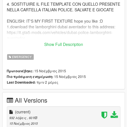
4. SOSTITUIRE IL FILE TEMPLATE CON QUELLO PRESENTE
NELLA CARTELLA ITALIAN POLICE. SALVATE E GIOCATE
ENGLISH: IT'S MY FIRST TEXTURE hope you like :D
1.download the lamborghini dubai aventador to this address:
https://it.gta5-mods.com/vehicles/dubai-police-lamborghini-
aventador.
2. replace the files in the folder to get the car in the game.
Show Full Description
3.lets'go directory gta v through open iv:
GTAV / X64E.RPF / LEVELS / GTA5 / VEHICLES.RPF /
EMERGENCY
POLICE3.YTD
4. REPLACE THE TEMPLATE FILE WITH THAT IN THIS
15 Νοέμβριος 2015
Πρωτοανέβηκε:
FOLDER ITALIAN POLICE. SAVE AND PLAY
15 Νοέμβριος 2015
Πιο πρόσφατη ενημέρωση:
πριν 2 μέρες
Last Downloaded:
All Versions
(current)
932 λήψεις
, 60 KB
15 Νοέμβριος 2015