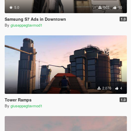
5.0
602
10
Samsung S7 Ads in Downtown
1.0
By
giuseppegtavmod1
2.076
4
Tower Ramps
1.0
By
giuseppegtavmod1