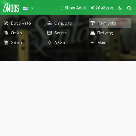
Show Adult
Σύνδεση
Εργαλεία
Οχήματα
Paint Jobs
Όπλα
Scripts
Παίχτης
Χάρτες
Άλλα
More