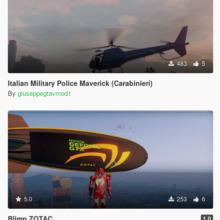
483
5
Italian Military Police Maverick (Carabinieri)
By
giuseppegtavmod1
5.0
253
6
Blimp ZOTAC
1.0