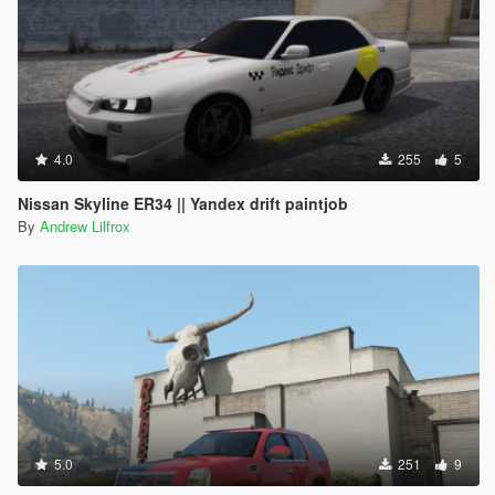
4.0
255
5
Nissan Skyline ER34 || Yandex drift paintjob
By
Andrew Lilfrox
5.0
251
9