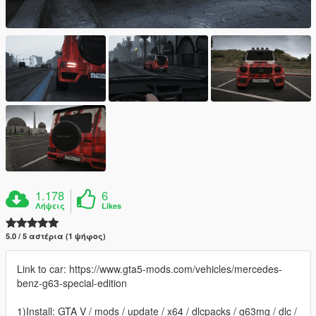
1.178
6
Λήψεις
Likes
5.0 / 5 αστέρια (1 ψήφος)
Link to car: https://www.gta5-mods.com/vehicles/mercedes-
benz-g63-special-edition
1)Install: GTA V / mods / update / x64 / dlcpacks / g63mg / dlc /