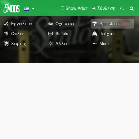
Show Adult
Σύνδεση
Εργαλεία
Οχήματα
Paint Jobs
Όπλα
Scripts
Παίχτης
Χάρτες
Άλλα
More