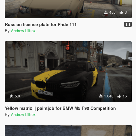
456
3
Russian license plate for Pride 111
1.1
By
Andrew Lilfrox
5.0
1.648
16
Yellow matrix || paintjob for BMW M5 F90 Competition
By
Andrew Lilfrox