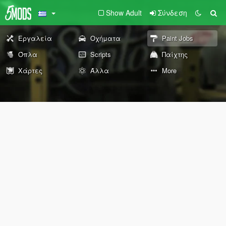
Show Adult
Σύνδεση
Εργαλεία
Οχήματα
Paint Jobs
Όπλα
Scripts
Παίχτης
Χάρτες
Άλλα
More