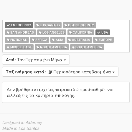
EMERGENCY
LOS SANTOS
BLAINE COUNTY
SAN ANDREAS
LOS ANGELES
CALIFORNIA
USA
FICTIONAL
AFRICA
ASIA
AUSTRALIA
EUROPE
MIDDLE EAST
NORTH AMERICA
SOUTH AMERICA
Από:
Τον Περασμένο Μήνα
Ταξινόμησε κατά:
Περισσότερο κατεβασμένα
Δεν βρέθηκαν αρχεία, παρακαλώ προσπάθησε να
αλλάξεις τα κριτήρια επιλογής.
Designed in Alderney
Made in Los Santos