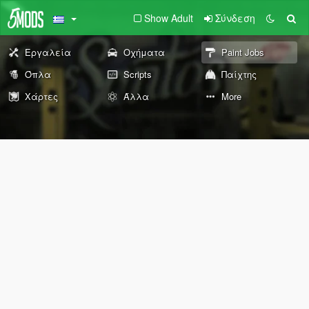
Show Adult
Σύνδεση
Εργαλεία
Οχήματα
Paint Jobs
Όπλα
Scripts
Παίχτης
Χάρτες
Άλλα
More