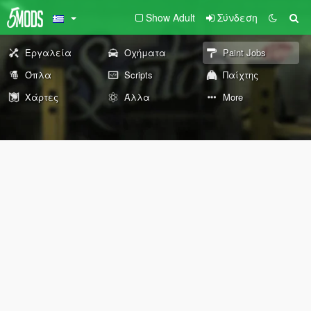
Show Adult
Σύνδεση
Εργαλεία
Οχήματα
Paint Jobs
Όπλα
Scripts
Παίχτης
Χάρτες
Άλλα
More