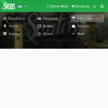
Show Adult
Σύνδεση
Εργαλεία
Οχήματα
Paint Jobs
Όπλα
Scripts
Παίχτης
Χάρτες
Άλλα
More