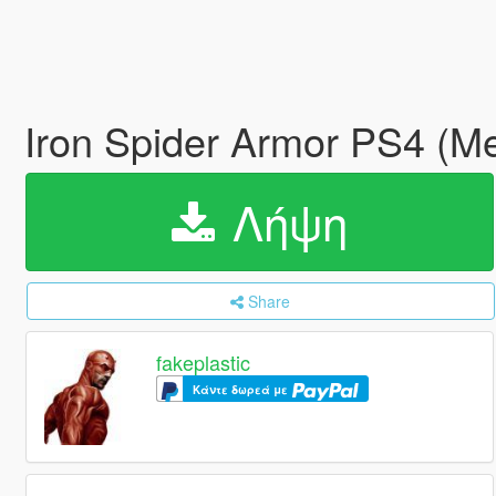
Iron Spider Armor PS4 (Me
Λήψη
Share
fakeplastic
Κάντε δωρεά με