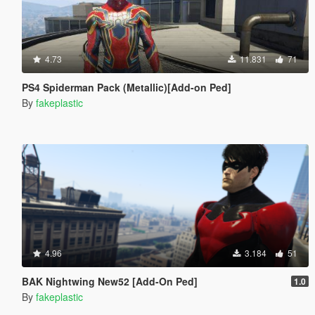
4.73
11.831
71
PS4 Spiderman Pack (Metallic)[Add-on Ped]
By
fakeplastic
4.96
3.184
51
BAK Nightwing New52 [Add-On Ped]
1.0
By
fakeplastic