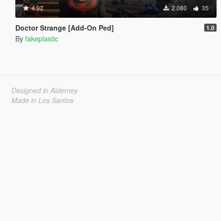
4.92
2.080
35
Doctor Strange [Add-On Ped]
1.0
By
fakeplastic
Designed in Alderney
Made in Los Santos