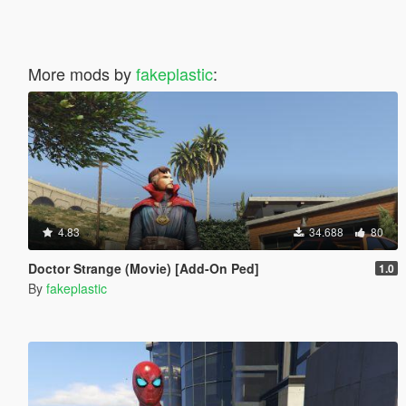
More mods by
fakeplastic
:
4.83
34.688
80
Doctor Strange (Movie) [Add-On Ped]
1.0
By
fakeplastic