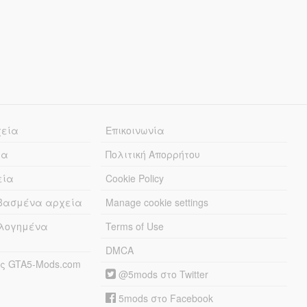
χεία
Επικοινωνία
ία
Πολιτική Απορρήτου
εία
Cookie Policy
εβασμένα αρχεία
Manage cookie settings
λογημένα
Terms of Use
DMCA
ς GTA5-Mods.com
@5mods στο Twitter
5mods στο Facebook