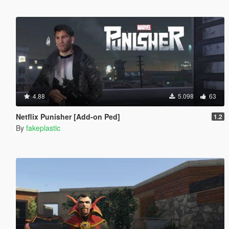
4.88
5.098
63
Netflix Punisher [Add-on Ped]
1.2
By
fakeplastic