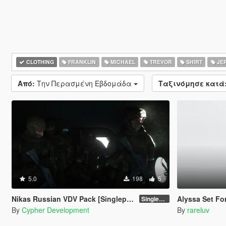
CLOTHING
FRANKLIN
MICHAEL
TREVOR
SHIRT
JE
Από:
Την Περασμένη Εβδομάδα
Ταξινόμησε κατά
5.0
198
5
Nikas Russian VDV Pack [Singleplayer / FiveM]
Alyssa Set Fo
Singleplayer 1.0
By
Cypher Development
By
rareluv