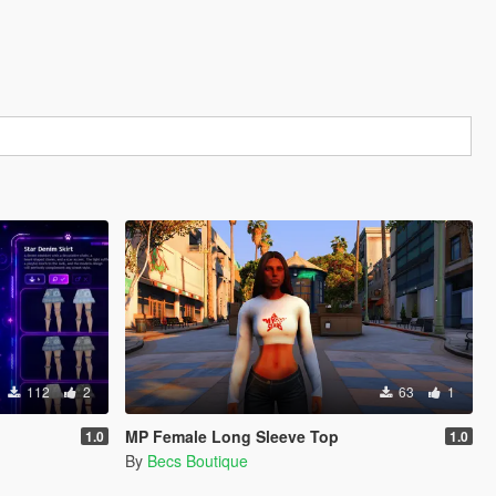
112
2
63
1
MP Female Long Sleeve Top
1.0
1.0
By
Becs Boutique