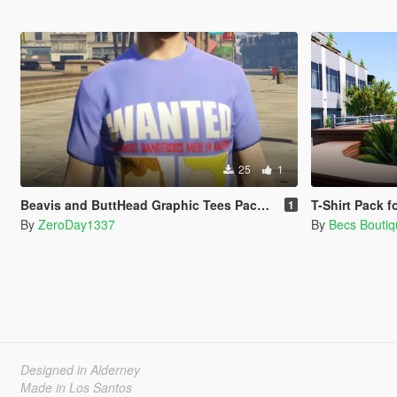
25
1
Beavis and ButtHead Graphic Tees Pack for MP Male
T-Shirt Pack 
1
By
ZeroDay1337
By
Becs Bouti
Designed in Alderney
Made in Los Santos