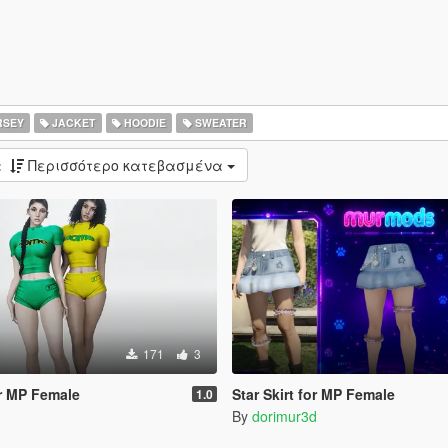
RSEY
JACKET
HOODIE
SWEATER
:
Περισσότερο κατεβασμένα
171
3
r MP Female
Star Skirt for MP Female
1.0
By
dorimur3d