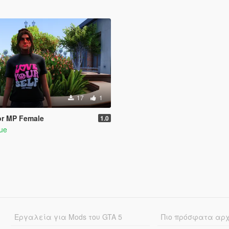
17
1
for MP Female
1.0
que
Εργαλεία για Mods του GTA 5
Πιο πρόσφατα αρ