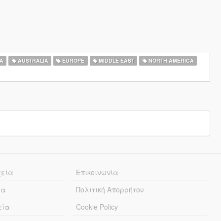
A
AUSTRALIA
EUROPE
MIDDLE EAST
NORTH AMERICA
χεία
Επικοινωνία
ία
Πολιτική Απορρήτου
εία
Cookie Policy