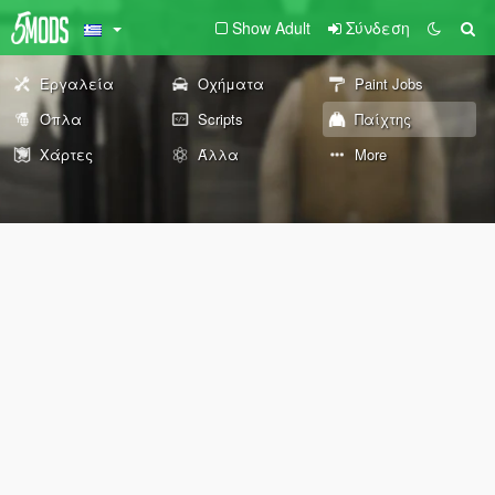
Show Adult
Σύνδεση
Εργαλεία
Οχήματα
Paint Jobs
Όπλα
Scripts
Παίχτης
Χάρτες
Άλλα
More