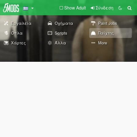
Show Adult
Σύνδεση
Εργαλεία
Οχήματα
Paint Jobs
Όπλα
Scripts
Παίχτης
Χάρτες
Άλλα
More