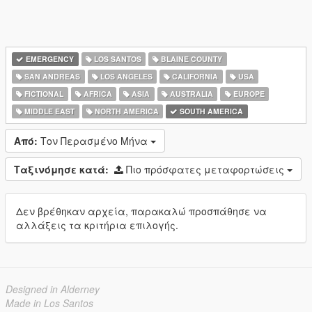
EMERGENCY
LOS SANTOS
BLAINE COUNTY
SAN ANDREAS
LOS ANGELES
CALIFORNIA
USA
FICTIONAL
AFRICA
ASIA
AUSTRALIA
EUROPE
MIDDLE EAST
NORTH AMERICA
SOUTH AMERICA
Από:
Τον Περασμένο Μήνα
Ταξινόμησε κατά:
Πιο πρόσφατες μεταφορτώσεις
Δεν βρέθηκαν αρχεία, παρακαλώ προσπάθησε να
αλλάξεις τα κριτήρια επιλογής.
Designed in Alderney
Made in Los Santos