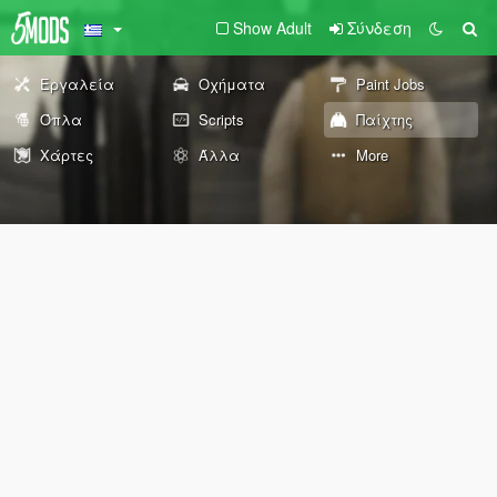
Show Adult
Σύνδεση
Εργαλεία
Οχήματα
Paint Jobs
Όπλα
Scripts
Παίχτης
Χάρτες
Άλλα
More