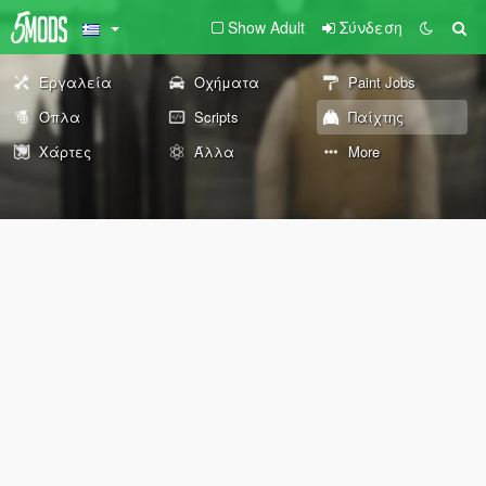
Show Adult
Σύνδεση
Εργαλεία
Οχήματα
Paint Jobs
Όπλα
Scripts
Παίχτης
Χάρτες
Άλλα
More