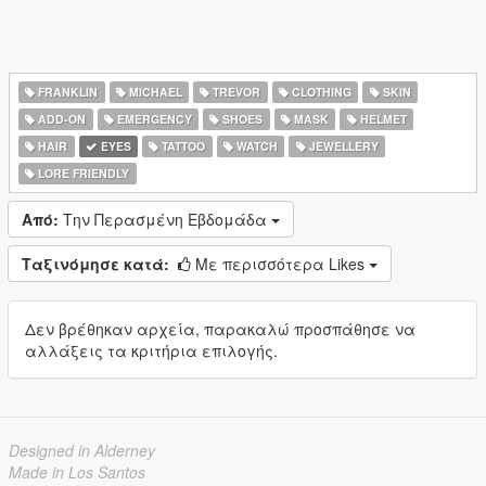
FRANKLIN
MICHAEL
TREVOR
CLOTHING
SKIN
ADD-ON
EMERGENCY
SHOES
MASK
HELMET
HAIR
EYES
TATTOO
WATCH
JEWELLERY
LORE FRIENDLY
Από:
Την Περασμένη Εβδομάδα
Ταξινόμησε κατά:
Με περισσότερα Likes
Δεν βρέθηκαν αρχεία, παρακαλώ προσπάθησε να
αλλάξεις τα κριτήρια επιλογής.
Designed in Alderney
Made in Los Santos