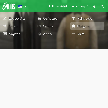
Show Adult
Σύνδεση
Εργαλεία
Οχήματα
Paint Jobs
Όπλα
Scripts
Παίχτης
Χάρτες
Άλλα
More