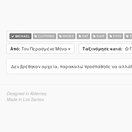
MICHAEL
CLOTHING
SHOES
HAT
HAIR
EYES
T
Από:
Τον Περασμένο Μήνα
Ταξινόμησε κατά:
Δεν βρέθηκαν αρχεία, παρακαλώ προσπάθησε να αλλάξε
Designed in Alderney
Made in Los Santos