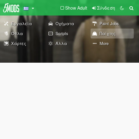
Show Adult
Σύνδεση
Εργαλεία
Οχήματα
Paint Jobs
Όπλα
Scripts
Παίχτης
Χάρτες
Άλλα
More