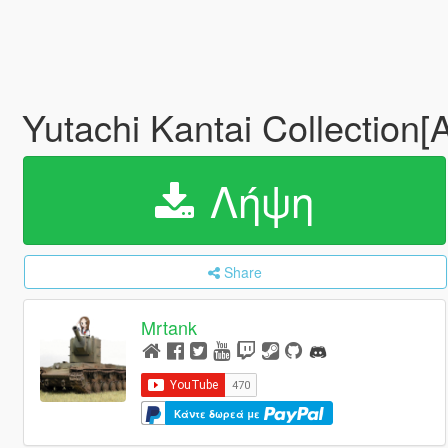
Yutachi Kantai Collection
Λήψη
Share
Mrtank
Κάντε δωρεά με