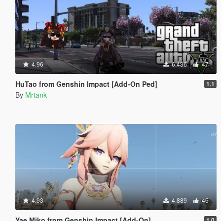
4.96
6.436
47
HuTao from Genshin Impact [Add-On Ped]
1.1
By
Mrtank
4.93
4.889
46
Yae Miko from Genshin Impact [Add-On]
1.0