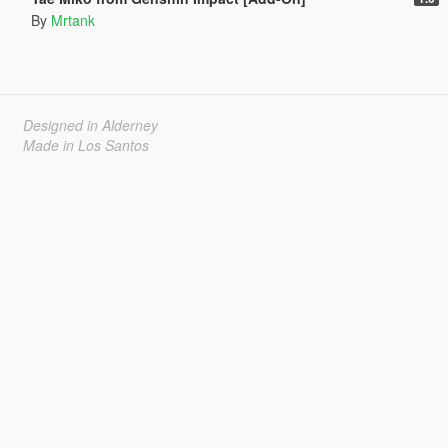
By
Mrtank
Designed in Alderney
Made in Los Santos