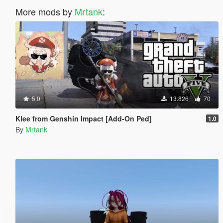
More mods by
Mrtank
:
5.0
13.826
70
Klee from Genshin Impact [Add-On Ped]
1.0
By
Mrtank