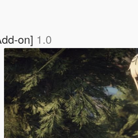
[Add-on]
1.0