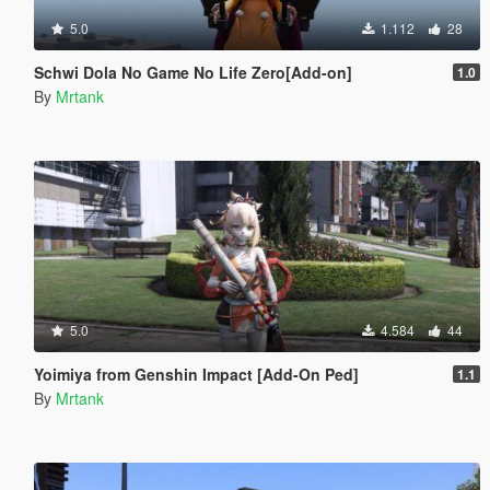
5.0
1.112
28
Schwi Dola No Game No Life Zero[Add-on]
1.0
By
Mrtank
5.0
4.584
44
Yoimiya from Genshin Impact [Add-On Ped]
1.1
By
Mrtank