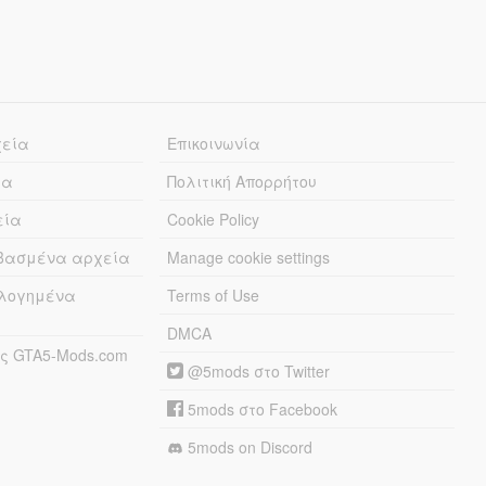
χεία
Επικοινωνία
ία
Πολιτική Απορρήτου
εία
Cookie Policy
εβασμένα αρχεία
Manage cookie settings
λογημένα
Terms of Use
DMCA
ς GTA5-Mods.com
@5mods στο Twitter
5mods στο Facebook
5mods on Discord