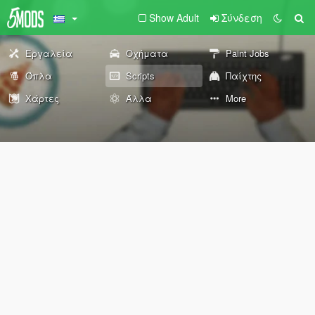
Show Adult
Σύνδεση
Εργαλεία
Οχήματα
Paint Jobs
Όπλα
Scripts
Παίχτης
Χάρτες
Άλλα
More