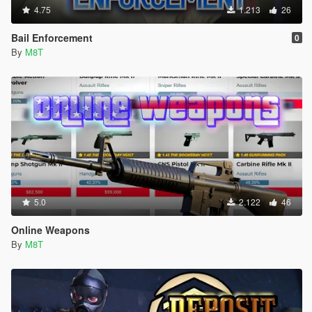
4.75
1.213
26
Bail Enforcement
0
By
M8T
5.0
2.122
46
Online Weapons
By
M8T