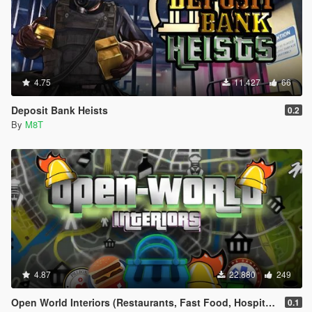
4.75
11.427
66
Deposit Bank Heists
0.2
By
M8T
4.87
22.880
249
Open World Interiors (Restaurants, Fast Food, Hospitals, Diners, Laundromats, Nightclubs, Gyms, Bite!)
0.1