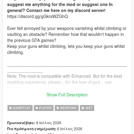
suggest me anything for the mod or suggest one In
general? Contact me here on my discord server!
https://discord.gg/gGkrsWZGhQ
Ever felt annoyed by your weapons vanishing whilst climbing or
vaulting an obstacle? Remember how that wouldn't happen in
the previous GTA games?
Keep your guns whilst climbing, lets you keep your guns whilst
climbing.
__________________________________________________
_______________
Note: The mod is compatible with Enhanced. But for the best
modding experience, please... for the love of god... use
Legacy.
Show Full Description
INSTALLATION:
GAMEPLAY
PLAYER
WEAPONS
.NET
Drag and drop the scripts folder, inside the ClimbGuns.zip, into
your GTAV folder.
6 Ιούλιος 2026
Πρωτοανέβηκε:
6 Ιούλιος 2026
Πιο πρόσφατη ενημέρωση:
CHANGELOG: