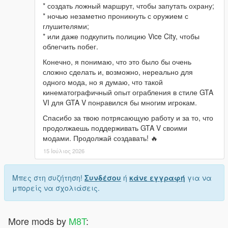
* создать ложный маршрут, чтобы запутать охрану;
* ночью незаметно проникнуть с оружием с
глушителями;
* или даже подкупить полицию Vice City, чтобы
облегчить побег.
Конечно, я понимаю, что это было бы очень
сложно сделать и, возможно, нереально для
одного мода, но я думаю, что такой
кинематографичный опыт ограбления в стиле GTA
VI для GTA V понравился бы многим игрокам.
Спасибо за твою потрясающую работу и за то, что
продолжаешь поддерживать GTA V своими
модами. Продолжай создавать! 🔥
15 Ιούλιος 2026
Μπες στη συζήτηση!
Συνδέσου
ή
κάνε εγγραφή
για να
μπορείς να σχολιάσεις.
More mods by
M8T
: