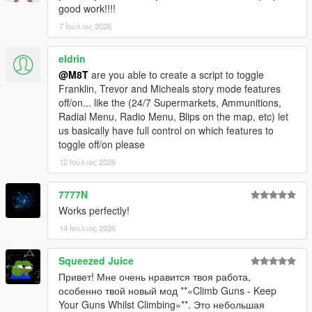
good work!!!!
7 Ιούλιος 2026
eldrin
@M8T
are you able to create a script to toggle
Franklin, Trevor and Micheals story mode features
off/on... like the (24/7 Supermarkets, Ammunitions,
Radial Menu, Radio Menu, Blips on the map, etc) let
us basically have full control on which features to
toggle off/on please
12 Ιούλιος 2026
7777N
Works perfectly!
14 Ιούλιος 2026
Squeezed Juice
Привет! Мне очень нравится твоя работа,
особенно твой новый мод **«Climb Guns - Keep
Your Guns Whilst Climbing»**. Это небольшая