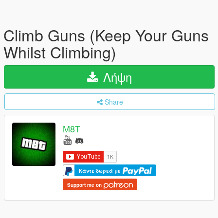
Climb Guns (Keep Your Guns
Whilst Climbing)
Λήψη
Share
M8T
Κάντε δωρεά με
Support me on