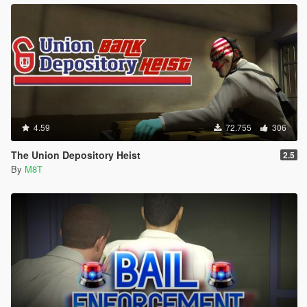
4.59
72.755
306
The Union Depository Heist
2.5
By
M8T