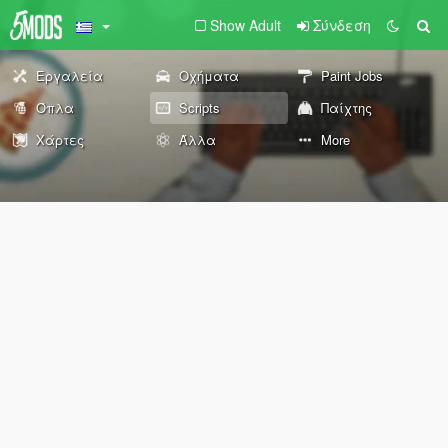
Show Adult
Σύνδεση
Εργαλεία
Οχήματα
Paint Jobs
Όπλα
Scripts
Παίχτης
Χάρτες
Άλλα
More