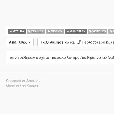
GTALUA
TRAINER
MISSION
GAMEPLAY
VEHICLES
Από:
Χθες
Ταξινόμησε κατά:
Περισσότερο κα
Δεν βρέθηκαν αρχεία, παρακαλώ προσπάθησε να αλλάξε
Designed in Alderney
Made in Los Santos