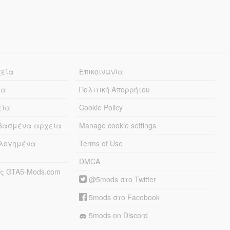
χεία
Επικοινωνία
ία
Πολιτική Απορρήτου
εία
Cookie Policy
εβασμένα αρχεία
Manage cookie settings
λογημένα
Terms of Use
DMCA
ς GTA5-Mods.com
@5mods στο Twitter
5mods στο Facebook
5mods on Discord