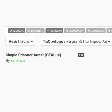
GTALUA
TRAINER
MISSION
GAMEPLAY
VEHICLES
Από:
Πάντα
Ταξινόμησε κατά:
Πιο δημοφιλή
5.0
2.196
33
Simple Prisoner Arrest [GTALua]
1.0
By
kanersps