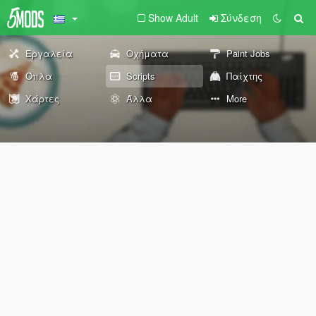
Show Adult
Σύνδεση
Εργαλεία
Οχήματα
Paint Jobs
Όπλα
Scripts
Παίχτης
Χάρτες
Άλλα
More