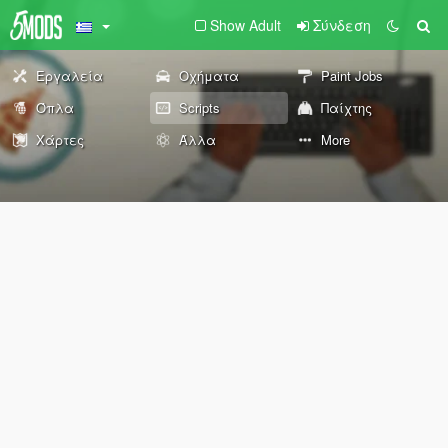
Show Adult
Σύνδεση
Εργαλεία
Οχήματα
Paint Jobs
Όπλα
Scripts
Παίχτης
Χάρτες
Άλλα
More