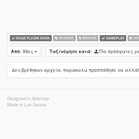
RAGE PLUGIN HOOK
TRAINER
MISSION
GAMEPLAY
VEH
Από:
Χθες
Ταξινόμησε κατά:
Πιο πρόσφατες 
Δεν βρέθηκαν αρχεία, παρακαλώ προσπάθησε να αλλάξε
Designed in Alderney
Made in Los Santos