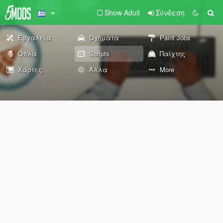
Show Adult
Σύνδεση
Εργαλεία
Οχήματα
Paint Jobs
Όπλα
Scripts
Παίχτης
Χάρτες
Άλλα
More