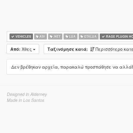
VEHICLES
ASI
.NET
LUA
GTALUA
RAGE PLUGIN H
Από:
Χθες
Ταξινόμησε κατά:
Περισσότερο κα
Δεν βρέθηκαν αρχεία, παρακαλώ προσπάθησε να αλλάξε
Designed in Alderney
Made in Los Santos