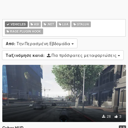
VEHICLES
ASI
.NET
LUA
GTALUA
RAGE PLUGIN HOOK
Από:
Την Περασμένη Εβδομάδα
Ταξινόμησε κατά:
Πιο πρόσφατες μεταφορτώσεις
28
3
Cyber HUD
1.0