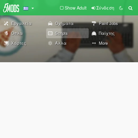
Show Adult
Σύνδεση
Εργαλεία
Οχήματα
Paint Jobs
Όπλα
Scripts
Παίχτης
Χάρτες
Άλλα
More