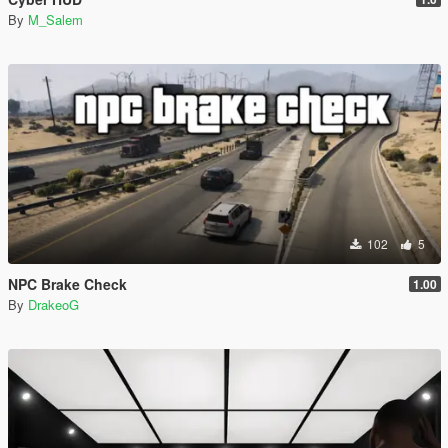
By
M_Salem
102
5
NPC Brake Check
1.00
By
DrakeoG