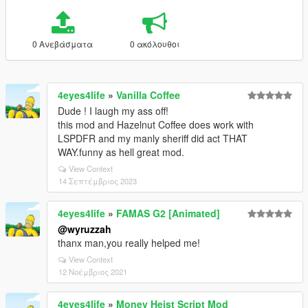
0 Ανεβάσματα
0 ακόλουθοι
4eyes4life
»
Vanilla Coffee
Dude ! I laugh my ass off!
this mod and Hazelnut Coffee does work with
LSPDFR and my manly sheriff did act THAT
WAY.funny as hell great mod.
View Context
14 Σεπτέμβριος 2023
4eyes4life
»
FAMAS G2 [Animated]
@wyruzzah
thanx man,you really helped me!
View Context
12 Νοέμβριος 2021
4eyes4life
»
Money Heist Script Mod