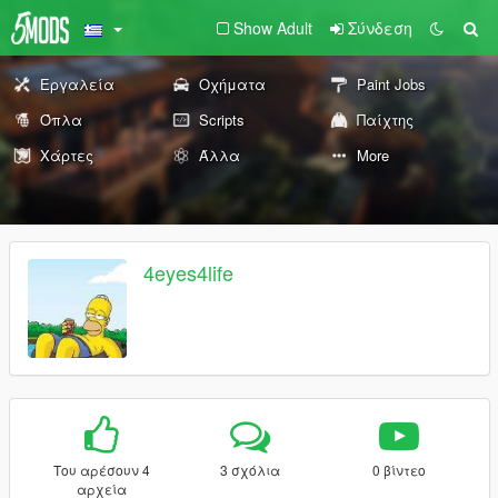
Show Adult
Σύνδεση
Εργαλεία
Οχήματα
Paint Jobs
Όπλα
Scripts
Παίχτης
Χάρτες
Άλλα
More
4eyes4life
Του αρέσουν 4
3 σχόλια
0 βίντεο
αρχεία