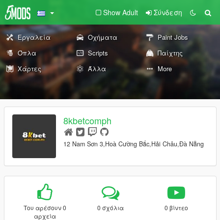
Show Adult
Σύνδεση
Εργαλεία
Οχήματα
Paint Jobs
Όπλα
Scripts
Παίχτης
Χάρτες
Άλλα
More
8kbetcomph
12 Nam Sơn 3,Hoà Cường Bắc,Hải Châu,Đà Nẵng
Του αρέσουν 0
0 σχόλια
0 βίντεο
αρχεία